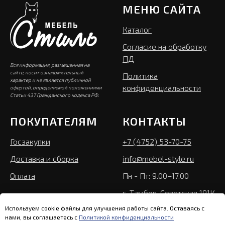
МЕНЮ САЙТА
Каталог
Согласие на обработку
ПД
Вся информация, размещенная на
сайте, носит ознакомительный
Политика
характер и не является публичной
конфиденциальности
офертой, определяемой положениями
Статьи 437 Гражданского кодекса РФ.
ПОКУПАТЕЛЯМ
КОНТАКТЫ
Госзакупки
+7 (4752) 53-70-75
Доставка и сборка
info@mebel-style.ru
Оплата
Пн - Пт: 9.00–17.00
г. Тамбов, Советская 191К
Используем cookie файлы для улучшения работы сайта. Оставаясь с
нами, вы соглашаетесь с
Политикой конфиденциальности