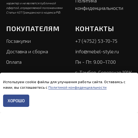
Политика
характер и не является публичной
конфиденциальности
офертой, определяемой положениями
Статьи 437 Гражданского кодекса РФ.
ПОКУПАТЕЛЯМ
КОНТАКТЫ
Госзакупки
+7 (4752) 53-70-75
Доставка и сборка
info@mebel-style.ru
Оплата
Пн - Пт: 9.00–17.00
г. Тамбов, Советская 191К
Используем cookie файлы для улучшения работы сайта. Оставаясь с
нами, вы соглашаетесь с
Политикой конфиденциальности
ХОРОШО
Главная
Каталог
Контакты
Меню