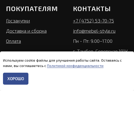
ПОКУПАТЕЛЯМ
КОНТАКТЫ
Госзакупки
+7 (4752) 53-70-75
Доставка и сборка
info@mebel-style.ru
Оплата
Пн - Пт: 9.00–17.00
г. Тамбов, Советская 191К
Используем cookie файлы для улучшения работы сайта. Оставаясь с
нами, вы соглашаетесь с
Политикой конфиденциальности
ХОРОШО
Главная
Каталог
Контакты
Меню