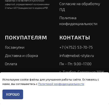
характер и не является публичной
Согласие на обработку
офертой, определяемой положениями
Статьи 437 Гражданского кодекса РФ.
ПД
Политика
конфиденциальности
ПОКУПАТЕЛЯМ
КОНТАКТЫ
Госзакупки
+7 (4752) 53-70-75
Доставка и сборка
info@mebel-style.ru
Оплата
Пн - Пт: 9.00–17.00
г. Тамбов, Советская 191К
Используем cookie файлы для улучшения работы сайта. Оставаясь с
нами, вы соглашаетесь с
Политикой конфиденциальности
ХОРОШО
Главная
Каталог
Контакты
Меню