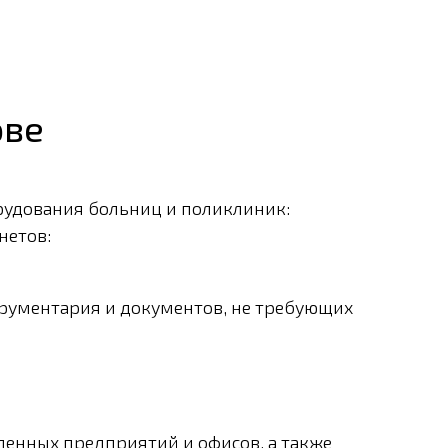
ове
рудования больниц и поликлиник:
нетов:
трументария и документов, не требующих
енных предприятий и офисов, а также