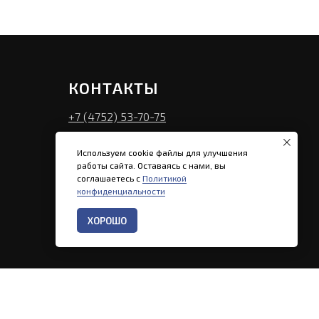
КОНТАКТЫ
+7 (4752) 53-70-75
info@mebel-style.ru
Используем cookie файлы для улучшения
Пн - Пт: 9.00–17.00
работы сайта. Оставаясь с нами, вы
соглашаетесь с
Политикой
г. Тамбов, Советская 191К
конфиденциальности
ХОРОШО