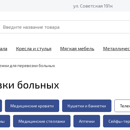
ул. Советская 191к
ала
Кресла и стулья
Мягкая мебель
Металличес
ежки для перевозки больных
зки больных
Медицинские кровати
Кушетки и банкетки
Теле
мы
Медицинские стеллажи
Аптечки
Сейфы-тер