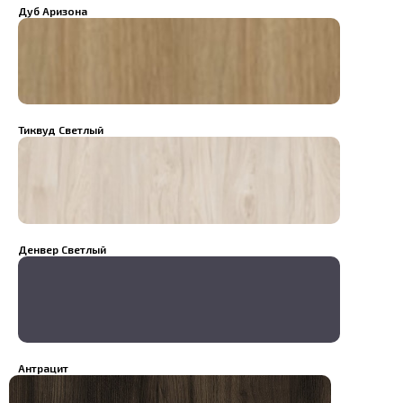
Дуб Аризона
Тиквуд Светлый
Денвер Светлый
Антрацит