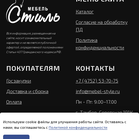
Каталог
Согласие на обработку
ПД
Вся информация, размещенная на
сайте, носит ознакомительный
Политика
характер и не является публичной
конфиденциальности
офертой, определяемой положениями
Статьи 437 Гражданского кодекса РФ.
ПОКУПАТЕЛЯМ
КОНТАКТЫ
Госзакупки
+7 (4752) 53-70-75
Доставка и сборка
info@mebel-style.ru
Оплата
Пн - Пт: 9.00–17.00
г. Тамбов, Советская 191К
Используем cookie файлы для улучшения работы сайта. Оставаясь с
нами, вы соглашаетесь с
Политикой конфиденциальности