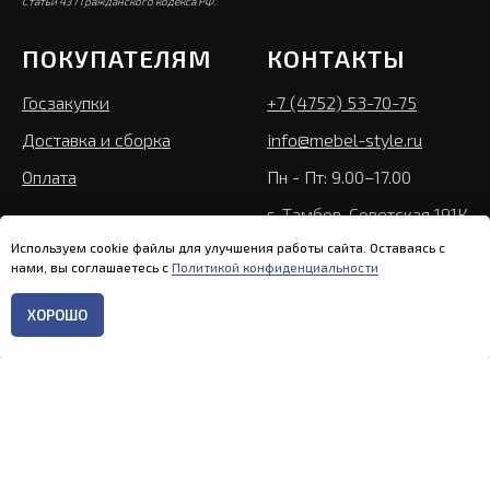
Статьи 437 Гражданского кодекса РФ.
ПОКУПАТЕЛЯМ
КОНТАКТЫ
Госзакупки
+7 (4752) 53-70-75
Доставка и сборка
info@mebel-style.ru
Оплата
Пн - Пт: 9.00–17.00
г. Тамбов, Советская 191К
Используем cookie файлы для улучшения работы сайта. Оставаясь с
нами, вы соглашаетесь с
Политикой конфиденциальности
ХОРОШО
Главная
Каталог
Контакты
Меню