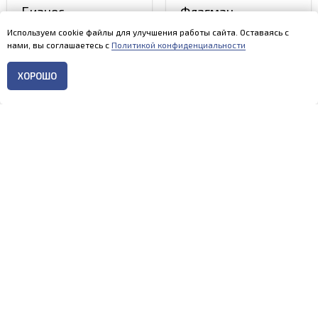
Используем cookie файлы для улучшения работы сайта. Оставаясь с
нами, вы соглашаетесь с
Политикой конфиденциальности
Популярные коллекции
ХОРОШО
Главная
Каталог
Контакты
Меню
Бизнес
Флагман
от 10 500
₽
от 20 200
₽
Подробнее
Подробнее