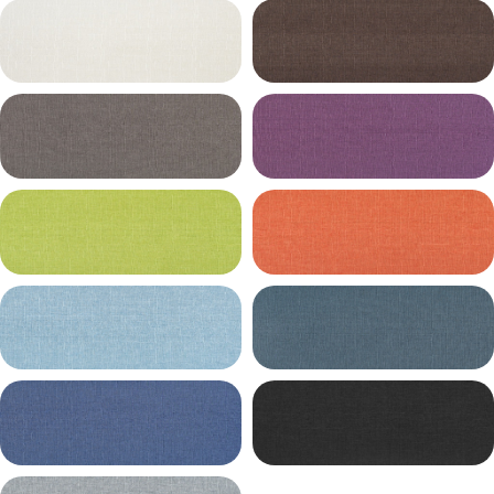
1 категория Romeo (рогожка)
Коллекция рогожки Romeo выделяется
меланжевым окрасом и фактурным
переплетением нитей, придающих ткани
объем. Рогожка Romeo имеет универсальное
назначение, карта цветов коллекции включает
сдержанные оттенки и более яркие. Ткани из
этой коллекции можно комбинировать между
собой или с другими аналогами.