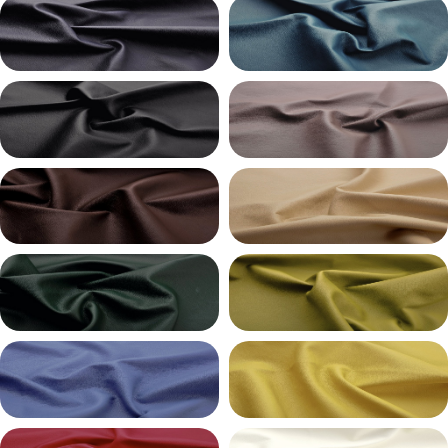
Искусственная кожа Domus – это осознанное
стремление создать жизнерадостную мебель,
насмешливо подмигивающую продуманному
интерьеру. Domus (Домус) способен придать
интерьерам легкость и вкус к жизни. Не стоит
воспринимать унылые будни всерьез,
раскрасьте каждый прожитый день яркими
эмоциями вместе с коллекцией искусственной
кожи Domus!