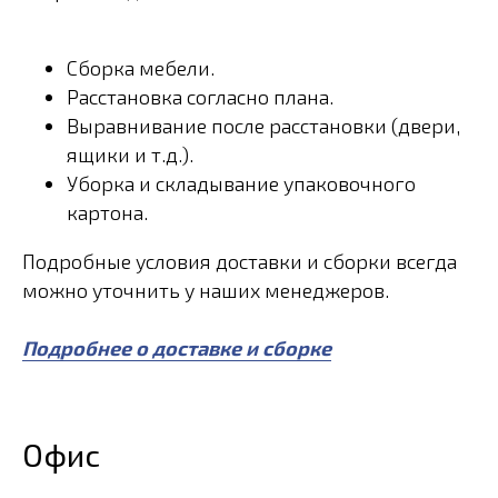
Доставка и сборка
Мы осуществляем доставку по Тамбову и
Тамбовской области. Также вы можете забрать
свой заказ самовывозом с нашего магазина.
При заказе мебели в районы мы обеспечиваем
бережную доставку груза любого объема до
вашего адреса.
Для вашего удобства мы предлагаем
профессиональную сборку мебели. В стоимость
сборки входит:
Сборка мебели.
Расстановка согласно плана.
Выравнивание после расстановки (двери,
ящики и т.д.).