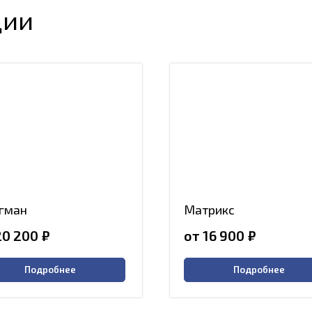
ции
гман
Матрикс
20 200
₽
от 16 900
₽
Подробнее
Подробнее