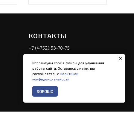
КОНТАКТЫ
+7 (4752) 53-70-75
info@mebel-style.ru
Используем cookie файлы для улучшения
Пн - Пт: 9.00–17.00
работы сайта. Оставаясь с нами, вы
соглашаетесь с
Политикой
г. Тамбов, Советская 191К
конфиденциальности
ХОРОШО