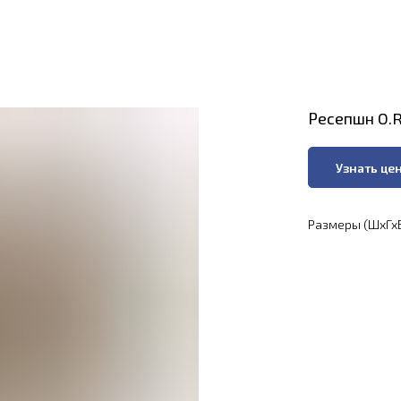
Ресепшн O.R
Узнать це
Размеры (ШхГхВ)