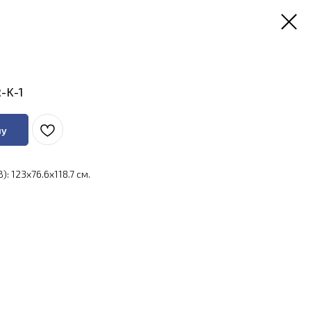
-K-1
ну
: 123x76.6x118.7 см.