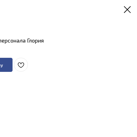
персонала Глория
ну