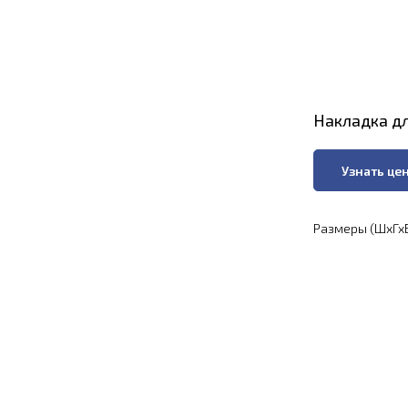
Накладка дл
Узнать це
Размеры (ШхГхВ