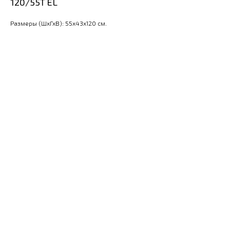
120/55T EL
Размеры (ШхГхВ): 55x43x120 см.