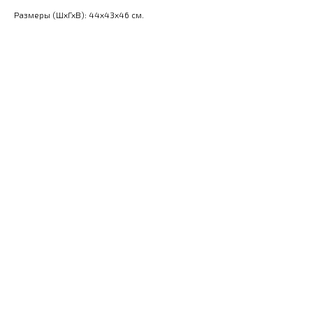
Размеры (ШхГхВ): 44x43x46 см.