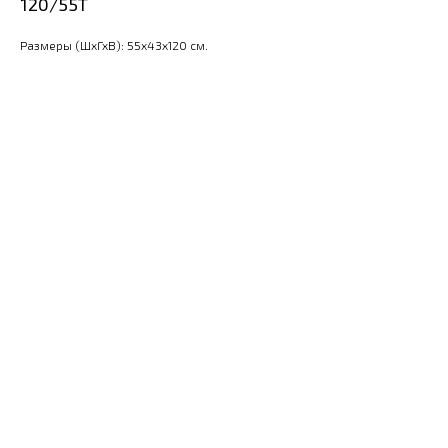
120/55T
Размеры (ШхГхВ): 55x43x120 см.