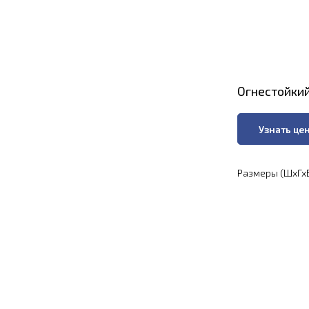
Огнестойкий
Узнать це
Размеры (ШхГхВ)