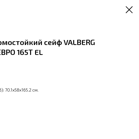
омостойкий сейф VALBERG
ВРО 165Т EL
ну
: 70.1x58x165.2 см.