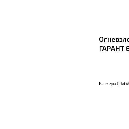
Огневзл
ГАРАНТ Е
Узнать це
Размеры (ШхГхВ)