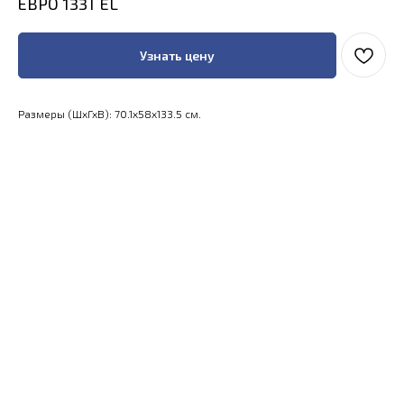
ЕВРО 133Т EL
Узнать цену
Размеры (ШхГхВ): 70.1x58x133.5 см.