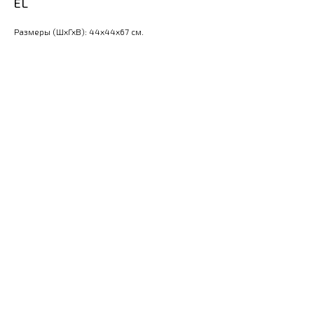
EL
Размеры (ШхГхВ): 44x44x67 см.