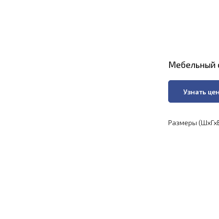
Мебельный с
Узнать це
Размеры (ШхГхВ)