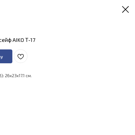
ейф AIKO Т-17
ну
: 26x23x17.1 см.