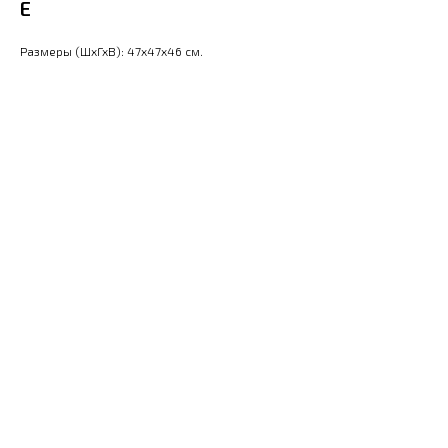
E
Размеры (ШхГхВ): 47x47x46 см.