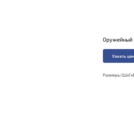
Оружейный 
Узнать це
Размеры (ШхГхВ)