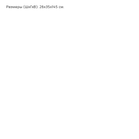
Размеры (ШхГхВ): 26x35x145 см.