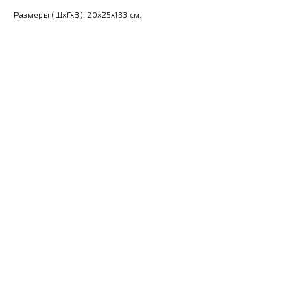
Размеры (ШхГхВ): 20x25x133 см.