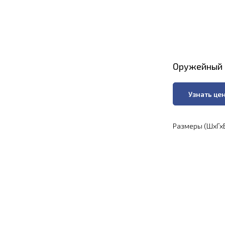
Оружейный 
Узнать це
Размеры (ШхГхВ