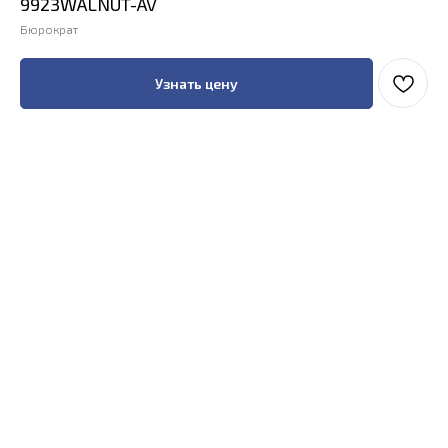
9923WALNUT-AV
Бюрократ
Узнать цену