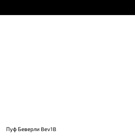
Пуф Беверли Bev1B