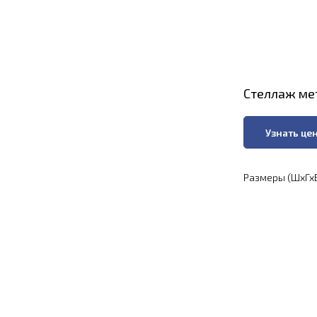
Стеллаж мет
Узнать це
Размеры (ШхГхВ