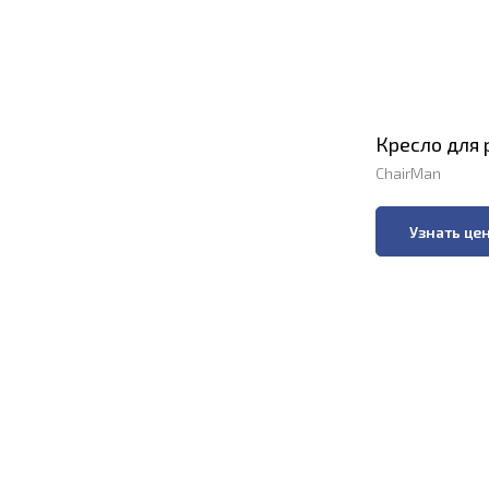
Кресло для 
ChairMan
Узнать це