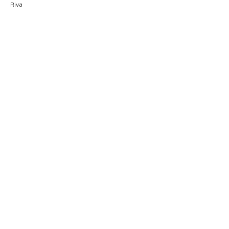
Riva
Узнать цену