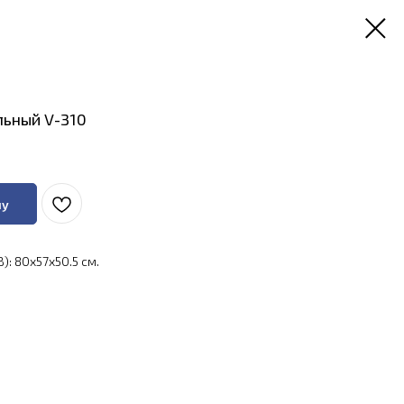
льный V-310
ну
: 80x57x50.5 см.