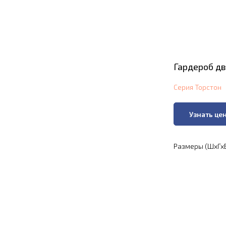
Гардероб дв
Серия Торстон
Узнать це
Размеры (ШхГхВ