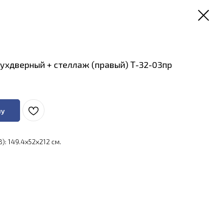
ухдверный + стеллаж (правый) Т-32-03пр
ну
): 149.4x52x212 см.