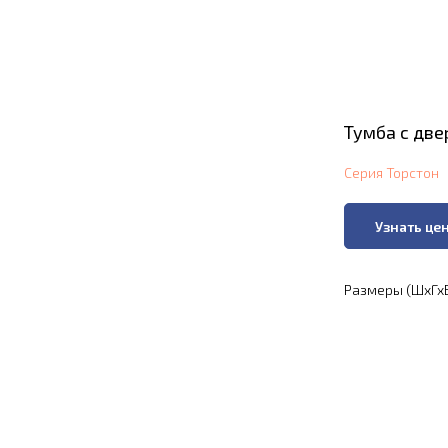
Тумба с две
Серия Торстон
Узнать це
Размеры (ШхГхВ