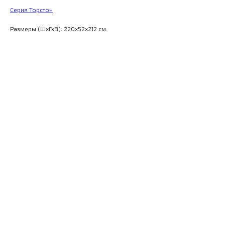
Серия Торстон
Размеры (ШхГхВ): 220x52x212 см.