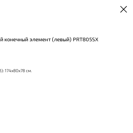
й конечный элемент (левый) PRT805SX
): 174x80x78 см.