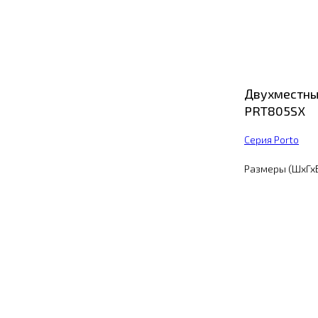
Двухместны
PRT805SX
Серия Porto
Размеры (ШхГхВ