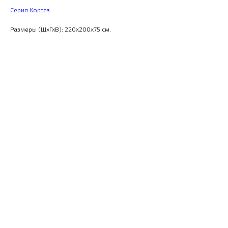
Серия Кортез
Размеры (ШхГхВ): 220x200x75 см.