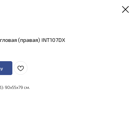
гловая (правая) INT107DX
ну
): 90x55x79 см.