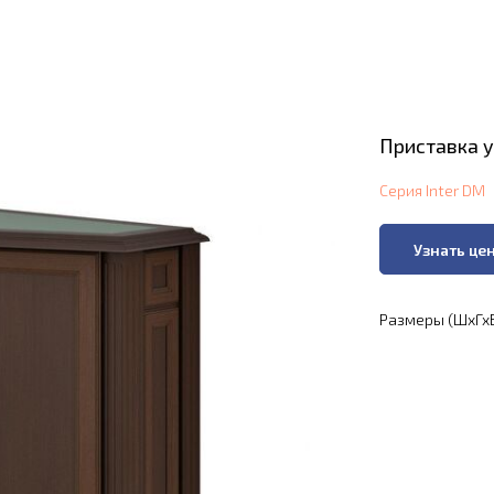
Приставка у
Серия Inter DM
Узнать це
Размеры (ШхГхВ