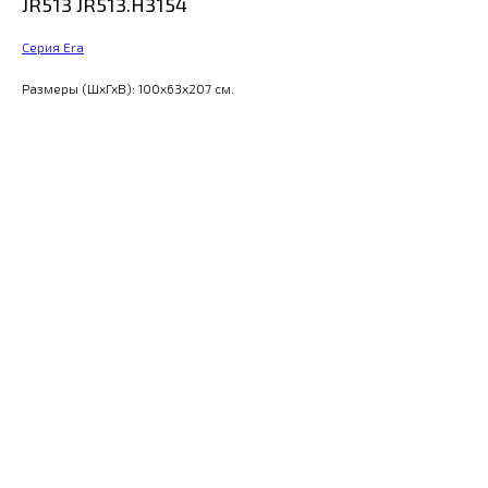
JR513 JR513.H3154
Серия Era
Размеры (ШхГхВ): 100x63x207 см.