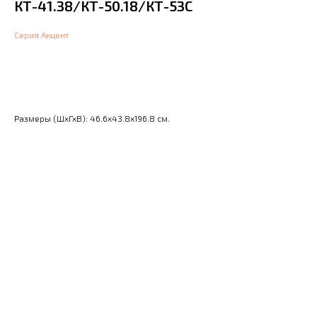
КТ-41.38/КТ-50.18/КТ-53С
Серия Акцент
Узнать цену
Размеры (ШхГхВ): 46.6x43.8x196.8 см.