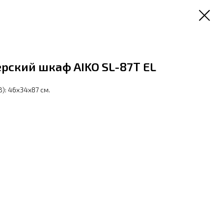
рский шкаф AIKO SL-87Т EL
): 46x34x87 см.